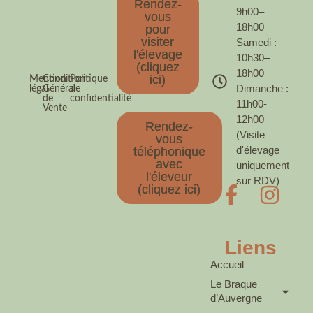
Rendez-
9h00–
vous
18h00
pour
visiter
Samedi :
l'élevage
10h30–
(cliquez
18h00
ici)
Mention
Condition
Politique
Dimanche :
légal
Général
de
de
confidentialité
11h00-
Vente
12h00
Rendez-
(Visite
vous
d'élevage
téléphonique
avec
uniquement
l'éleveur
sur RDV)
(cliquez ici)
Liens
Accueil
Le Braque
d’Auvergne