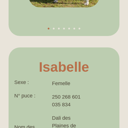
Isabelle
Sexe :
Femelle
N° puce :​
250 268 601
035 834
Dali des
Plaines de
Nom des