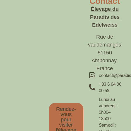
Contact
Élevage du
Paradis des
Edelweiss
Rue de
vaudemanges
51150
Ambonnay,
France
contact@paradis
+33 6 64 96
00 59
Lundi au
vendredi :
Rendez-
9h00–
vous
18h00
pour
visiter
Samedi :
l'élevage