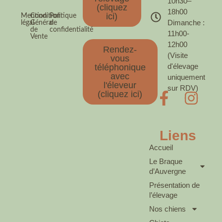
10h30–
(cliquez
18h00
ici)
Mention
Condition
Politique
Dimanche :
légal
Général
de
de
confidentialité
11h00-
Vente
12h00
Rendez-
(Visite
vous
d'élevage
téléphonique
avec
uniquement
l'éleveur
sur RDV)
(cliquez ici)
Liens
Accueil
Le Braque
d’Auvergne
Présentation de
l’élevage
Nos chiens