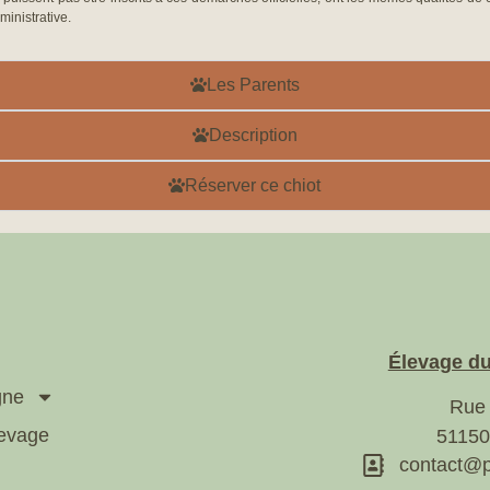
inistrative.
Les Parents
Description
Réserver ce chiot
Élevage du
gne
Rue
levage
51150
contact@p