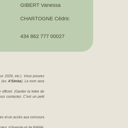
GIBERT Vanessa
CHARTOGNE Cédric
434 862 777 00027
ur 2026, etc.).
Vous pouvez
e (ex.
A’Simba
).
Le nom sera
officiel. (Garder la lettre de
us contactez. C’est un petit
nées et un accès aux concours
œur, d’énergie et de fidélité.