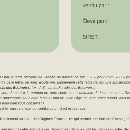
Vendu par :
Élevé par :
SIRET :
 par la lettre officielle de l’année de naissance (ex. « A » pour 2025, « B » po
à cette lettre, ou nous ajouterons simplement cette lettre devant une apostroph
dis des Edelweiss
. (ex : A’Simba du Paradis des Edelweiss).
 libre de choisir le prénom de votre choix, sans contrainte de lettre, et sans affixe 
 apostrophe nous aide à situer tout de suite l’âge de votre chiot quand vous no
nce pour bien vous conseiller.)
st le registre officiel qui certifie qu’un chiot est de race.
ficiellement au Livre des Origines Français, ce qui permet une traçabilité des lig
 puissent pas être inscrits à ces démarches officielles, ont les mêmes qualités de c