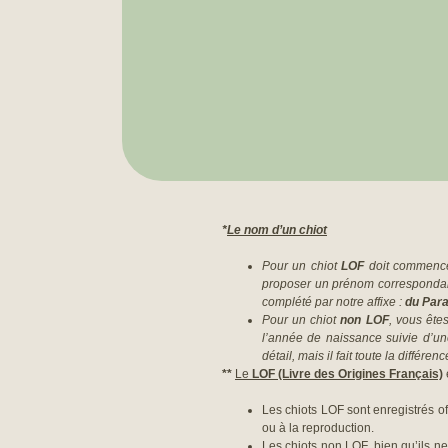
*
Le nom d’un chiot
Pour un chiot
LOF
doit commencer
proposer un prénom correspondant 
complété par notre affixe :
du Para
Pour un chiot
non LOF
, vous êtes
l’année de naissance suivie d’une
détail, mais il fait toute la différe
**
Le
LOF (Livre des Origines Français)
e
Les chiots LOF sont enregistrés of
ou à la reproduction.
Les chiots non LOF, bien qu’ils ne