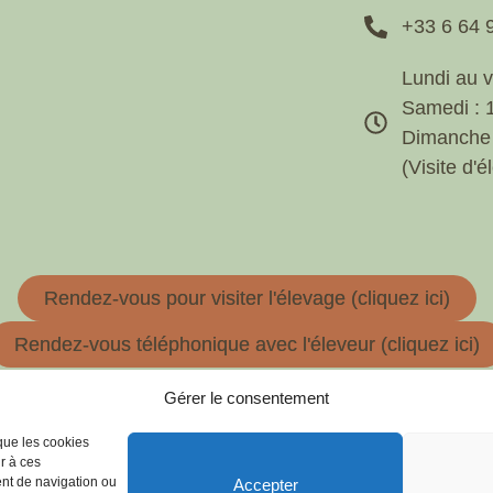
+33 6 64 
Lundi au 
Samedi :
Dimanche 
(Visite d
Rendez-vous pour visiter l'élevage (cliquez ici)
Rendez-vous téléphonique avec l'éleveur (cliquez ici)
Gérer le consentement
e confidentialité
 que les cookies
r à ces
ent de navigation ou
Accepter